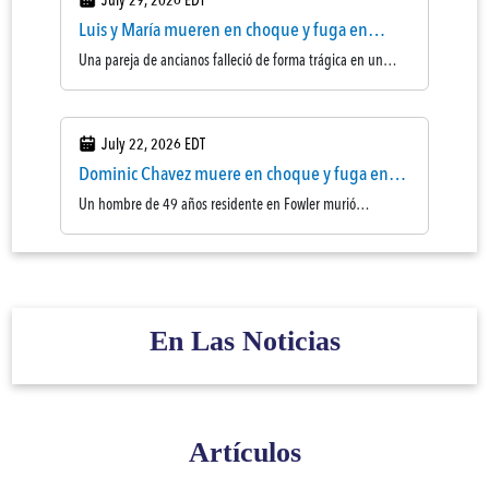
July 29, 2026 EDT
antes de la medianoche mientras caminab ...
Luis y María mueren en choque y fuga en
Reedley
Una pareja de ancianos falleció de forma trágica en un
accidente de atropello y fuga ocurrido el martes por la
mañana en Reedley. Según la Policía de Reedley, Luis
Martinez Araujo, de 75 años, y Maria Juarez Mendez, de
July 22, 2026 EDT
78, fueron golpeados por un v ...
Dominic Chavez muere en choque y fuga en
Fresno
Un hombre de 49 años residente en Fowler murió
trágicamente en un accidente de hit-and-run el 20 de julio
en Fresno. Según la Patrulla de Caminos de California
(CHP), Dominic Chavez fue impactado por uno o más
vehículos alrededor de las 10:20 a.m. ...
En Las Noticias
Artículos