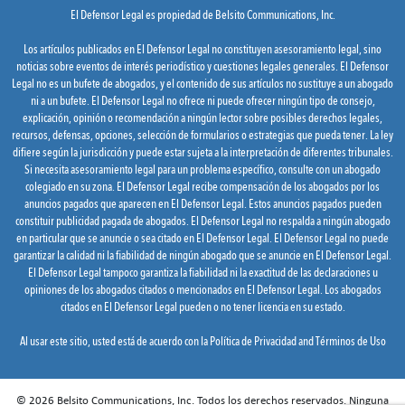
El Defensor Legal es propiedad de Belsito Communications, Inc.
Los artículos publicados en El Defensor Legal no constituyen asesoramiento legal, sino
noticias sobre eventos de interés periodístico y cuestiones legales generales. El Defensor
Legal no es un bufete de abogados, y el contenido de sus artículos no sustituye a un abogado
ni a un bufete. El Defensor Legal no ofrece ni puede ofrecer ningún tipo de consejo,
explicación, opinión o recomendación a ningún lector sobre posibles derechos legales,
recursos, defensas, opciones, selección de formularios o estrategias que pueda tener. La ley
difiere según la jurisdicción y puede estar sujeta a la interpretación de diferentes tribunales.
Si necesita asesoramiento legal para un problema específico, consulte con un abogado
colegiado en su zona. El Defensor Legal recibe compensación de los abogados por los
anuncios pagados que aparecen en El Defensor Legal. Estos anuncios pagados pueden
constituir publicidad pagada de abogados. El Defensor Legal no respalda a ningún abogado
en particular que se anuncie o sea citado en El Defensor Legal. El Defensor Legal no puede
garantizar la calidad ni la fiabilidad de ningún abogado que se anuncie en El Defensor Legal.
El Defensor Legal tampoco garantiza la fiabilidad ni la exactitud de las declaraciones u
opiniones de los abogados citados o mencionados en El Defensor Legal. Los abogados
citados en El Defensor Legal pueden o no tener licencia en su estado.
Al usar este sitio, usted está de acuerdo con la
Política de Privacidad
and
Términos de Uso
© 2026 Belsito Communications, Inc. Todos los derechos reservados. Ninguna