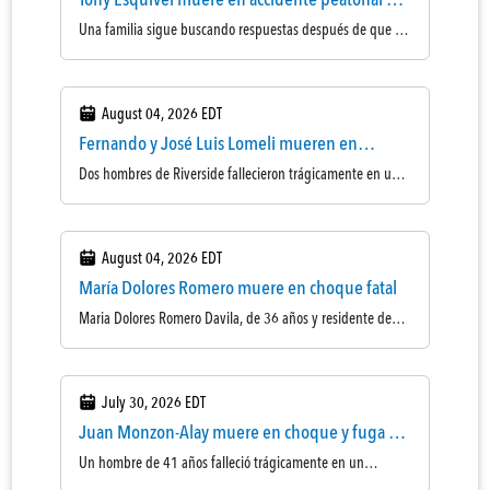
Chula Vista
Una familia sigue buscando respuestas después de que un
bisabuelo de 79 años perdiera la vida de forma trágica en
un accidente peatonal el mes pasado en Chula Vista. Tony
Esquivel, de 79 años, murió en un accidente peatonal el
August 04, 2026 EDT
mes pasado en Chula V ...
Fernando y José Luis Lomeli mueren en
choque vial
Dos hombres de Riverside fallecieron trágicamente en un
accidente en sentido contrario el domingo en la Interstate
10 cerca de Blythe, en el condado de Riverside. Según la
Patrulla de Caminos de California (CHP), las víctimas del
August 04, 2026 EDT
accidente fueron i ...
María Dolores Romero muere en choque fatal
Maria Dolores Romero Davila, de 36 años y residente de
Phoenix, Arizona, murió de forma trágica en un accidente
frontal provocado por un conductor que circulaba en
sentido contrario el domingo en la Interstate 10, en el
July 30, 2026 EDT
condado de Riverside. Según ...
Juan Monzon-Alay muere en choque y fuga en
Pomona
Un hombre de 41 años falleció trágicamente en un
accidente de atropello con fuga el lunes en Pomona.