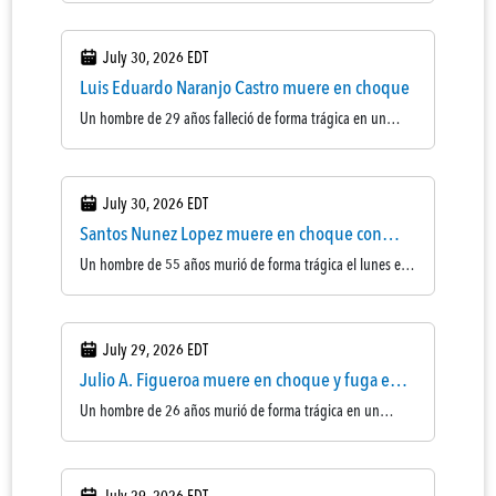
Según la policía, Juan Monzon-Alay fue impactado por un
vehículo alrededor de las 10:55 p.m. en el 600 de West
July 30, 2026 EDT
Mission Boulevard, cerca de South Re ...
Luis Eduardo Naranjo Castro muere en choque
Un hombre de 29 años falleció de forma trágica en un
accidente de dos vehículos con un conductor adolescente
el 16 de julio en el condado de Stanislaus. Según la
Patrulla de Carreteras de California (CHP), Luis Eduardo
July 30, 2026 EDT
Naranjo Castro circulaba en u ...
Santos Nunez Lopez muere en choque con
camión
Un hombre de 55 años murió de forma trágica el lunes en
un accidente con un tractocamión en la autopista Riverside
(91) en Corona. Según la Patrulla de Caminos de California
(CHP), Santos Núñez López circulaba hacia el este en el
July 29, 2026 EDT
carril número 3 cu ...
Julio A. Figueroa muere en choque y fuga en
Lamont
Un hombre de 26 años murió de forma trágica en un
accidente de atropello y fuga el domingo en Lamont.
Según la Patrulla de Caminos de California (CHP), Julio
Armando Figeuroa fue golpeado por un vehículo poco